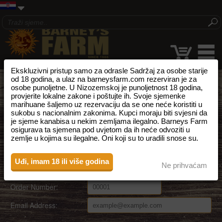
Ekskluzivni pristup samo za odrasle Sadržaj za osobe starije
od 18 godina, a ulaz na barneysfarm.com rezerviran je za
PRATI MOJU NARUDžBU
osobe punoljetne. U Nizozemskoj je punoljetnost 18 godina,
provjerite lokalne zakone i poštujte ih. Svoje sjemenke
Praćenje Vaše narudžbe je brzo i jednostavno, samo unesite broj
marihuane šaljemo uz rezervaciju da se one neće koristiti u
sukobu s nacionalnim zakonima. Kupci moraju biti svjesni da
svoje narudžbe i e-adresu.
je sjeme kanabisa u nekim zemljama ilegalno. Barneys Farm
osigurava ta sjemena pod uvjetom da ih neće odvoziti u
KDZ:
https://kdz.com/en/track-trace
zemlje u kojima su ilegalne. Oni koji su to uradili snose su.
Post NL:
https://postnl.post/
Uđi, imam 18 ili više godina
GLS:
https://gls-group.eu/EU/en/parcel-tracking
Ne prihvaćam
Order Number:
Email Address: