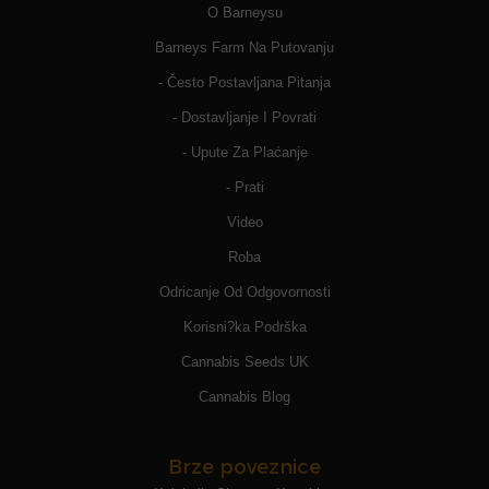
O Barneysu
Barneys Farm Na Putovanju
- Često Postavljana Pitanja
- Dostavljanje I Povrati
- Upute Za Plaćanje
- Prati
Video
Roba
Odricanje Od Odgovornosti
Korisni?ka Podrška
Cannabis Seeds UK
Cannabis Blog
Brze poveznice