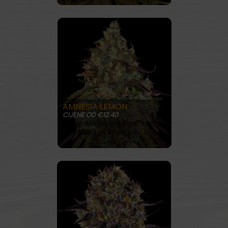
KUPITE SADA
PROČITAJ VIŠE
AMNESIA LEMON
CIJENE OD €12.40
• Nagrađivani pojačivač energije
• Podižući efekt sreće
KUPITE SADA
PROČITAJ VIŠE