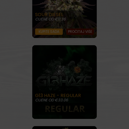
SOUR DIESEL
CIJENE OD €11.36
KUPITE SADA
PROČITAJ VIŠE
G13 HAZE - REGULAR
CIJENE OD €33.06
• Nagrađivani klasik
• Nepobjediva aktivna opijenost
KUPITE SADA
PROČITAJ VIŠE