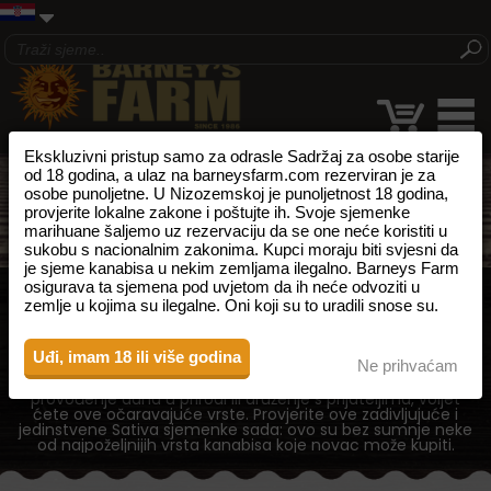
Ekskluzivni pristup samo za odrasle Sadržaj za osobe starije
SATIVA CANNABIS
od 18 godina, a ulaz na barneysfarm.com rezerviran je za
osobe punoljetne. U Nizozemskoj je punoljetnost 18 godina,
provjerite lokalne zakone i poštujte ih. Svoje sjemenke
SJEMENKE
marihuane šaljemo uz rezervaciju da se one neće koristiti u
sukobu s nacionalnim zakonima. Kupci moraju biti svjesni da
je sjeme kanabisa u nekim zemljama ilegalno. Barneys Farm
osigurava ta sjemena pod uvjetom da ih neće odvoziti u
Tražite sjemenke Sativa cannabis? Pokrenite svoju strast s
zemlje u kojima su ilegalne. Oni koji su to uradili snose su.
našim stimulirajućim Sativa vrstama. Općenito su više i s
tanjom strukturom lista, ove vrste biljaka su fantastične za
ispunjavanje dana energijom i inspiracijom – zasićuju osjetila
i otpuštaju spiritualne energije. Neka vas sočne Sativa
Uđi, imam 18 ili više godina
Ne prihvaćam
cannabis vrste pokrenu svojom smirujućim cerebralnim
osjetima, pretvarajući vaš dan u užitak. Savršene za
provođenje dana u prirodi ili druženje s prijateljima, voljet
ćete ove očaravajuće vrste. Provjerite ove zadivljujuće i
jedinstvene Sativa sjemenke sada: ovo su bez sumnje neke
od najpoželjnijih vrsta kanabisa koje novac može kupiti.