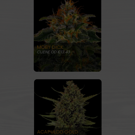
MOBY DICK
CIJENE OD €13.43
• Rastući energetski učinak
• Izvanredan potencijal prinosa
KUPITE SADA
PROČITAJ VIŠE
ACAPULCO GOLD