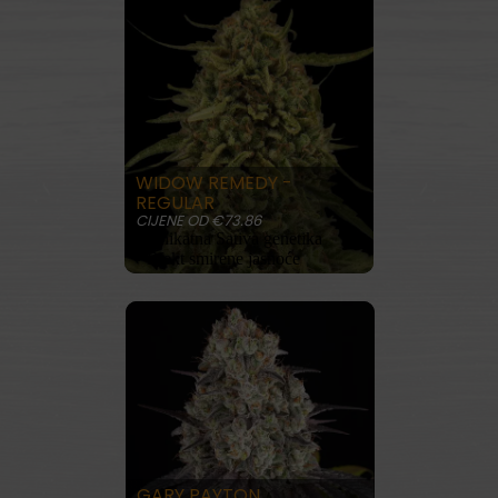
WIDOW REMEDY -
REGULAR
CIJENE OD €73.86
• Unikatna Sativa genetika
• Efekt smirene jasnoće
KUPITE SADA
PROČITAJ VIŠE
GARY PAYTON