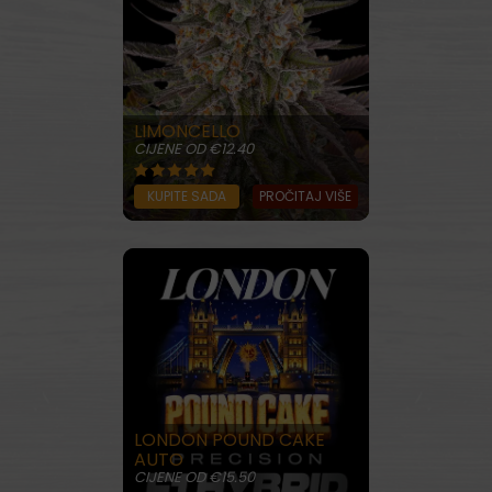
LIMONCELLO
CIJENE OD €12.40
KUPITE SADA
PROČITAJ VIŠE
LONDON POUND CAKE
AUTO
CIJENE OD €15.50