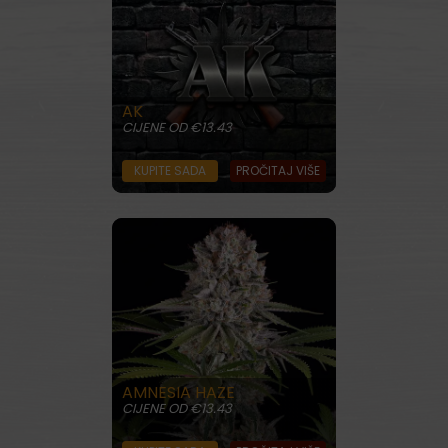
AK
CIJENE OD €13.43
KUPITE SADA
PROČITAJ VIŠE
AMNESIA HAZE
CIJENE OD €13.43