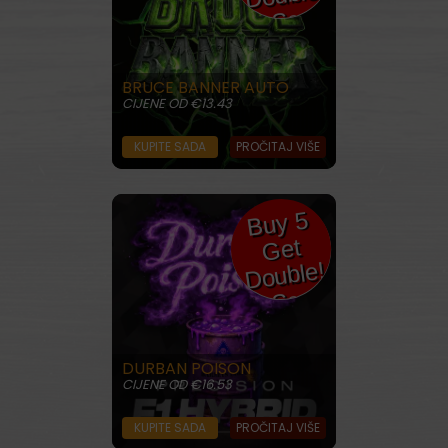
Seeds
BRUCE BANNER AUTO
CIJENE OD €13.43
KUPITE SADA
PROČITAJ VIŠE
Buy 5
10
Get
Double!
Seeds
DURBAN POISON
CIJENE OD €16.53
KUPITE SADA
PROČITAJ VIŠE