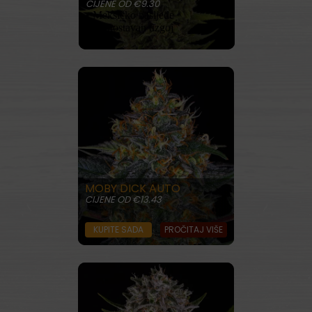
CIJENE OD €9.30
• Meksičko nasljeđe
• Jednostavan uzgoj
KUPITE SADA
PROČITAJ VIŠE
MOBY DICK AUTO
CIJENE OD €13.43
KUPITE SADA
PROČITAJ VIŠE