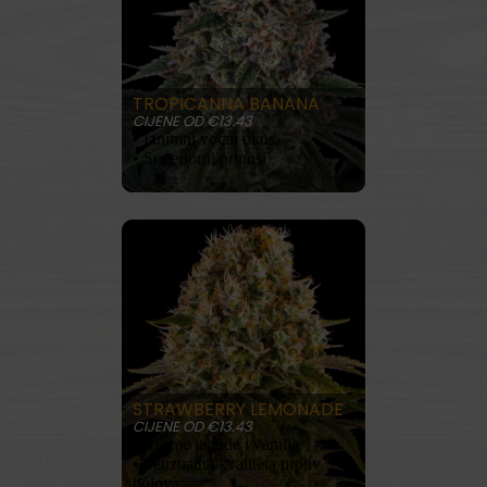
TROPICANNA BANANA
CIJENE OD €13.43
• Iznimni voćni okus
• Superiorni prinosi
KUPITE SADA
PROČITAJ VIŠE
STRAWBERRY LEMONADE
CIJENE OD €13.43
• Arome jagode i vanilije
• Senzualna kvaliteta protiv
bolova