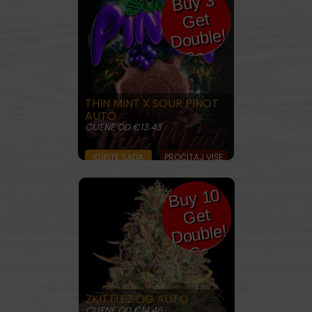
Buy 3
6
Get
Double!
Seeds
THIN MINT X SOUR PINOT
AUTO
CIJENE OD €13.43
KUPITE SADA
PROČITAJ VIŠE
Buy 10
20
Get
Double!
Seeds
ZKITTLEZ OG AUTO
CIJENE OD €14.46