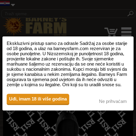
Ekskluzivni pristup samo za odrasle Sadržaj za osobe starije
od 18 godina, a ulaz na barneysfarm.com rezerviran je za
osobe punoljetne. U Nizozemskoj je punoljetnost 18 godina,
provjerite lokalne zakone i poštujte ih. Svoje sjemenke
marihuane šaljemo uz rezervaciju da se one neće koristiti u
sukobu s nacionalnim zakonima. Kupci moraju biti svjesni da
je sjeme kanabisa u nekim zemljama ilegalno. Barneys Farm
osigurava ta sjemena pod uvjetom da ih neće odvoziti u
zemlje u kojima su ilegalne. Oni koji su to uradili snose su.
Uđi, imam 18 ili više godina
Ne prihvaćam