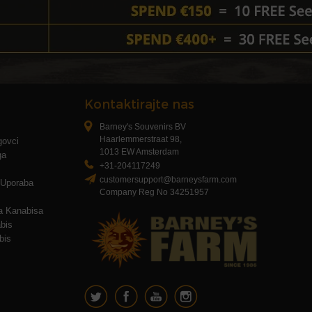
Kontaktirajte nas
Barney's Souvenirs BV
Haarlemmerstraat 98,
rgovci
1013 EW Amsterdam
ga
+31-204117249
customersupport@barneysfarm.com
I Uporaba
Company Reg No 34251957
a Kanabisa
bis
bis