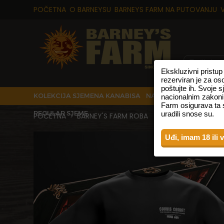
POČETNA
O BARNEYSU
BARNEYS FARM NA PUTOVANJU
Ekskluzivni pristu
rezerviran je za os
poštujte ih. Svoje 
KOLEKCIJA SJEMENA KANABISA
NAJPRODAVANIJE VRS
nacionalnim zakoni
Farm osigurava ta s
REGULAR SJEME
uradili snose su.
POČETNA
BARNEY'S FARM ROBA
BARNEYS FARM X 
>
>
Uđi, imam 18 ili 