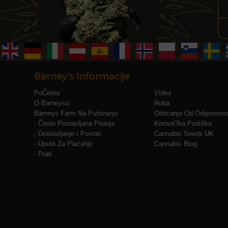
Barney's Informacije
PoČetna
Video
O Barneysu
Roba
Barneys Farm Na Putovanju
Odricanje Od Odgovornos
- Često Postavljana Pitanja
Korisni?ka Podrška
- Dostavljanje I Povrati
Cannabis Seeds UK
- Upute Za Plaćanje
Cannabis Blog
- Prati