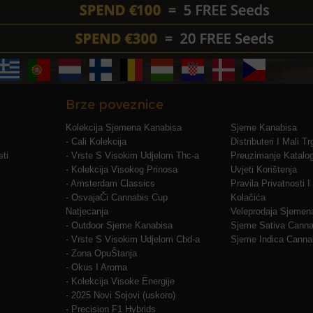
Brze poveznice
Kolekcija Sjemena Kanabisa
Sjeme Kanabisa
- Cali Kolekcija
Distributeri I Mali T
ti
- Vrste S Visokim Udjelom Thc-a
Preuzimanje Katalo
- Kolekcija Visokog Prinosa
Uvjeti Korištenja
- Amsterdam Classics
Pravila Privatnosti 
- OsvajaČi Cannabis Cup
Kolačića
Natjecanja
Veleprodaja Sjemen
- Outdoor Sjeme Kanabisa
Sjeme Sativa Canna
- Vrste S Visokim Udjelom Cbd-a
Sjeme Indica Canna
- Zona OpuŠtanja
- Okus I Aroma
- Kolekcija Visoke Energije
- 2025 Novi Sojovi (uskoro)
- Precision F1 Hybrids