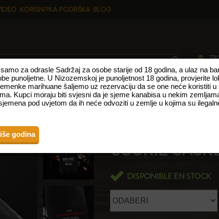
VIDEO
KORISNI?KA PODRŠKA
BLOG
p samo za odrasle Sadržaj za osobe starije od 18 godina, a ulaz na 
obe punoljetne. U Nizozemskoj je punoljetnost 18 godina, provjerite l
sjemenke marihuane šaljemo uz rezervaciju da se one neće koristiti u
TE
NOVI PROIZVODI
VRSTE S VISOKIM UDJELOM CBD-A
FEMINIZ
ma. Kupci moraju biti svjesni da je sjeme kanabisa u nekim zemljama
jemena pod uvjetom da ih neće odvoziti u zemlje u kojima su ilegalne
DOJA T-SHIRT - COOKIE CASKET
BARNEYS FARM
više godina
COOKIE CASK