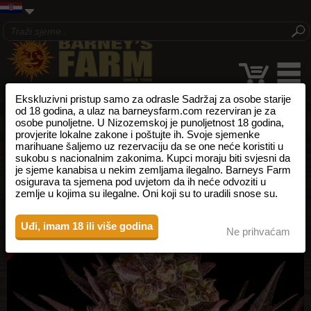
Ekskluzivni pristup samo za odrasle Sadržaj za osobe starije
od 18 godina, a ulaz na barneysfarm.com rezerviran je za
osobe punoljetne. U Nizozemskoj je punoljetnost 18 godina,
provjerite lokalne zakone i poštujte ih. Svoje sjemenke
marihuane šaljemo uz rezervaciju da se one neće koristiti u
sukobu s nacionalnim zakonima. Kupci moraju biti svjesni da
je sjeme kanabisa u nekim zemljama ilegalno. Barneys Farm
osigurava ta sjemena pod uvjetom da ih neće odvoziti u
zemlje u kojima su ilegalne. Oni koji su to uradili snose su.
Uđi, imam 18 ili više godina
Ne prihvaćam