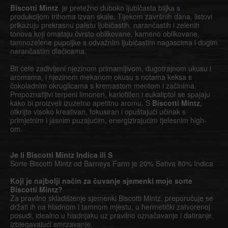
Biscotti Mintz
je pretežno duboko ljubičasta biljka s
produkcijom trihoma izvan skale. Tijekom završnih dana, listovi
prikazuju prekrasnu paletu ljubičastih, narančastih i zelenih
tonova koji omataju čvrsto oblikovane, kameno oblikovane,
tamnozelene pupoljke s odvažnim ljubičastim nagascima i dugim
narančastim dlačicama.
Bit ćete zadivljeni njezinom primamljivom, dugotrajnom ukusu i
aromama, i njezinom mekanom okusu s notama keksa s
čokoladnim okruglicama s kremastom mentom i začinima.
Prepoznatljivi terpeni limonen, kariofillen i eukaliptol se spajaju
kako bi proizveli izuzetno apetitnu aromu. S
Biscotti Mintz
,
otkrijte visoko kreativan, fokusiran i opuštajući učinak s
primjetnim i jasnim puzajućim, energizirajućim tjelesnim high-
om.
Je li Biscotti Mintz Indica ili S
Sorte Biscotti Mintz od Barneys Farm je 20% Sativa 80% Indica
Koji je najbolji način za čuvanje sjemenki moje sorte
Biscotti Mintz?
Za pravilno skladištenje sjemenki Biscotti Mintz, preporučuje se
držati ih na hladnom i tamnom mjestu, u hermetički zatvorenoj
posudi, idealno u hladnjaku uz pravilno označavanje i datiranje,
izbjegavajući smrzavanje.