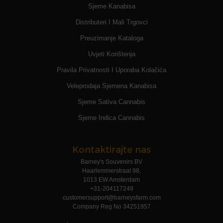
Sjeme Kanabisa
Distributeri I Mali Trgovci
Preuzimanje Kataloga
Uvjeti Korištenja
Pravila Privatnosti I Uporaba Kolačića
Veleprodaja Sjemena Kanabisa
Sjeme Sativa Cannabis
Sjeme Indica Cannabis
Kontaktirajte nas
Barney's Souvenirs BV
Haarlemmerstraat 98,
1013 EW Amsterdam
+31-204117249
customersupport@barneysfarm.com
Company Reg No 34251957