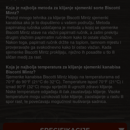
Koja je najbolja metoda za klijanje sjemenki sorte Biscotti
Mintz?
Postoji mnogo tehnika za klijanje Biscotti Mintz sjemenki
kanabisa ako je to dopušteno u vašem području. Metoda
papirnatog ručnika uobičajena je metoda u kojoj se sjemenke
Biscotti Mintz stave na vlažni papirnati ručnik, a zatim prekriju
drugim vlažnim papirnatim ručnikom kako bi ostale vlažne.
Nakon toga, papirnati ručnik držite na toplom, tamnom mjestu i
provjeravajte ga svakodnevno kako bi ostao vlažan. Kada
sjemenke Biscotti Mintz proklijaju, nježno ih posadite u tlo ili
sličan medij za rast.
Koja je najbolja temperatura za klijanje sjemenki kanabisa
Biscotti Mintz?
Sjemenke kanabisa Biscotti Mintz klijaju na temperaturama od
70°F do 90°F (21°C do 32°C). Temperature ispod 70°F (21°C) i
iznad 90°F (32°C) mogu spriječiti ili ugroziti zdravo klijanje.
Niske temperature odgađaju ili čak zaustavljaju klijanje. Visoke
temperature mogu uzrokovati loše klijanje, zaostajanje u rastu ili
spor rast, te povećavaju mogućnost isušivanja sadnica.