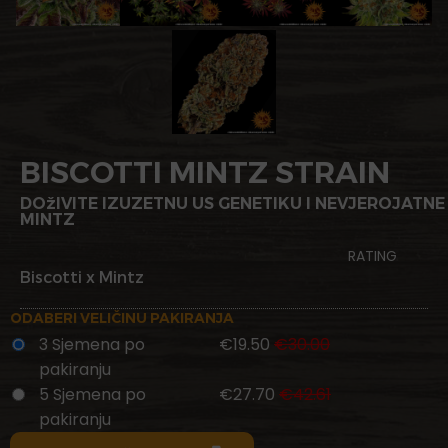
BISCOTTI MINTZ STRAIN
DOžIVITE IZUZETNU US GENETIKU I NEVJEROJATNE
MINTZ
RATING
Biscotti x Mintz
ODABERI VELIČINU PAKIRANJA
3 Sjemena po
€19.50
€30.00
pakiranju
5 Sjemena po
€27.70
€42.61
pakiranju