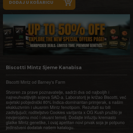
Biscotti Mintz Sjeme Kanabisa
Biscotti Mintz od Barney's Farm
Stvoren za prave poznavatelje, sadrži dva od najboljih i
najneuhvatljivijih sojeva SAD-a. Laboratorij je križao Biscotti, već
svjetski pobjednički 80% Indica-dominantan primjerak, s našim
ekskluzivnim i ukusnim Mintz fenotipom. Rezultati su bili
zadivljujući; roditeljstvo Cookies varijanta x OG Kush pružilo je
nevjerojatnu moć i okusni temelj. Dodajte infuziju kremasto
glatke Mintz genetike, i ovaj apetitan novi prvak soja je potpuno
jedinstveni dodatak našem katalogu.