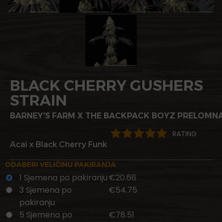
BLACK CHERRY GUSHERS
STRAIN
BARNEY'S FARM X THE BACKPACK BOYZ PRELOMNA
RATING
Acai x Black Cherry Funk
ODABERI VELIČINU PAKIRANJA
1 Sjemena po pakiranju
€20.66
3 Sjemena po
€54.75
pakiranju
5 Sjemena po
€78.51