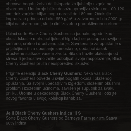
obećava bogatu žetvu do listopada za ljubitelje uzgoja na
otvorenom. Unutarnje biljke dosežu upravljivu visinu od 100-120
cm, dok vanjske biljke mogu narasti do 180 cm. Očekujte
impresivne prinose od oko 650 g/m² u zatvorenom i do 2000 g/
biljci na otvorenom, što je čini izuzetno produktivnom sortom.
Učinci sorte Black Cherry Gushers su jednako ugodni kao i
okusi. Iskusite umirujući tjelesni high koji se postupno razvija u
smireno, sretno i društveno stanje. Savršena je za opuštanje s
prijateljima ili za opuštanje samostalno, dodajući dašak
društvene slatkoće vašem životu. Bilo da tražite olakšanje od
stresa ili jednostavno želite poboljšati svoje raspoloženje, Black
Cherry Gushers pruža neusporedivo iskustvo.
Prigrlite esenciju
Black Cherry Gushers
: Neka vas Black
Cherry Gushers odvede u svijet bogatih okusa i blaženog
opuštanja. Sa svojim upečatljivim izgledom, složenim okusnim
profilom i izuzetnim učincima, savršen je suputnik za svaku
priliku. Uronite u dekadenciju Black Cherry Gushers i otkrijte
novog favorita u svojoj kolekciji kanabisa.
Je li Black Cherry Gushers Indica ili S
Sorte Black Cherry Gushers od Barneys Farm je 40% Sativa
60% Indica