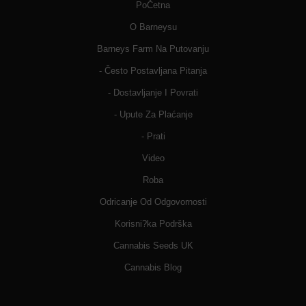
PoČetna
O Barneysu
Barneys Farm Na Putovanju
- Često Postavljana Pitanja
- Dostavljanje I Povrati
- Upute Za Plaćanje
- Prati
Video
Roba
Odricanje Od Odgovornosti
Korisni?ka Podrška
Cannabis Seeds UK
Cannabis Blog