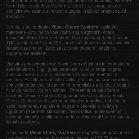
U neviđenom partnerstvu, dva diva industrije kanabisa, Barney’s
Farm i Backpack Boyz California, udružili su snage kako bi
donijeli novu razinu izvrsnosti u uzgoju i razvoju proizvoda od
kanabisa.
Uronite u bujne dubine
Black Cherry Gushers
, raskošne
mješavine 60% Indica koja vješto spaja egzotični Acai s
luksuznim Black Cherry Funkom. Ova snažna sorta ima razine
THC-a koje dosežu čak 32%, pružajući duboko zadovoljavajuće
iskustvo za one koji žude za izvrsnim okusom i snažnim,
dugotrajnim efektom.
Vizualna privlačnost sorte Black Cherry Gushers je jednostavno
spektakularna. Dugi, gusti, paprikasti pupoljci imaju bogatu
šumsku zelenu nijansu, naglašenu živopisnim mentastim
mrljama. Svijetlo narančaste dlačice provlače se kroz pupoljke,
dok velikodušan sloj kristalnih trihoma blista na svjetlu, dodajući
njihovoj neodoljivoj privlačnosti. Pripremite se biti očarani
složenim okusom koji draži nepce pri svakom udisaju. Black
Cherry Gushers nudi složenu mješavinu marelice, bobičastog
voća i bombona, naglašenu bogatom esencijom trešnje i
ugodnom šećernom slatkoćom. Svaki udisaj je dekadentno
uživanje, čineći je omiljenom među znalcima koji traže luksuzno
iskustvo pušenja.
Uzgoj sorte
Black Cherry Gushers
je nagrađujuće putovanje za
uzgajivače svih razina. S periodom cvatnje od 70-75 dana,