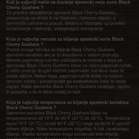
Koji je najbolji način za čuvanje sjemenki moje sorte Black
Cherry Gushers ?
Za pravilno skladištenje sjemenki Black Cherry Gushers ,
preporučuje se držati ih na hladnom i tamnom mjestu, u
hermetički zatvorenoj posudi, idealno u hladnjaku uz pravilno
označavanje i datiranje, izbjegavajući smrzavanje.
Koja je najbolja metoda za klijanje sjemenki sorte Black
Cherry Gushers ?
Postoji mnogo tehnika za klijanje Black Cherry Gushers
sjemenki kanabisa ako je to dopušteno u vašem području.
Metoda papirnatog ručnika uobičajena je metoda u kojoj se
sjemenke Black Cherry Gushers stave na vlažni papirnati ručnik,
a zatim prekriju drugim vlažnim papirnatim ručnikom kako bi
ostale vlažne. Nakon toga, papirnati ručnik držite na toplom,
tamnom mjestu i provjeravajte ga svakodnevno kako bi ostao
vlažan. Kada sjemenke Black Cherry Gushers proklijaju, nježno
ih posadite u tlo ili sličan medij za rast.
Koja je najbolja temperatura za klijanje sjemenki kanabisa
Black Cherry Gushers ?
Sjemenke kanabisa Black Cherry Gushers klijaju na
temperaturama od 70°F do 90°F (21°C do 32°C). Temperature
ispod 70°F (21°C) i iznad 90°F (32°C) mogu spriječiti ili ugroziti
zdravo klijanje. Niske temperature odgađaju ili čak zaustavljaju
klijanje. Visoke temperature mogu uzrokovati loše klijanje,