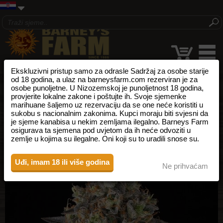
Ekskluzivni pristup samo za odrasle Sadržaj za osobe starije
od 18 godina, a ulaz na barneysfarm.com rezerviran je za
osobe punoljetne. U Nizozemskoj je punoljetnost 18 godina,
provjerite lokalne zakone i poštujte ih. Svoje sjemenke
marihuane šaljemo uz rezervaciju da se one neće koristiti u
sukobu s nacionalnim zakonima. Kupci moraju biti svjesni da
je sjeme kanabisa u nekim zemljama ilegalno. Barneys Farm
osigurava ta sjemena pod uvjetom da ih neće odvoziti u
zemlje u kojima su ilegalne. Oni koji su to uradili snose su.
Uđi, imam 18 ili više godina
Ne prihvaćam