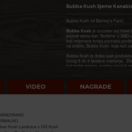
Bubba Kush Sjeme Kanabi
Bubba Kush od Barney's Farm
Bubba Kush
je izuzetan soj trave 
poznat samo kao 'Bubbha' u SAD-u. 
koji odgovara svojoj poznatoj povijes
na svijetu, Bubba Kush, koja teži 
Bubba Kush je drska ipak produktivn
brzog 8 do 9 tjedana cvjetanja. Zb
koji traže moćan, snažan soj koji
nisu ni na koji način kompromisne
lako dosezljivim primjenom malo lju
Proletite se kroz svijet Bubba Kush 
VIDEO
NAGRADE
Pravi afganistanski landrace rodos
mirisima s istoka koji podsjećaju n
proći vožnju na jedinstvenom čarobn
Bubba Kush
soj se bere na otvore
MINIZIRANO
pronađete čvrste pupoljke mirisne n
napreduje, ovi pupoljci se razvijaj
RMALNO
ikada vidjeti u svijetu trave. Privla
han Kush Landrace x OG Kush
mjerila. Ne propustite Bubba Kush, š