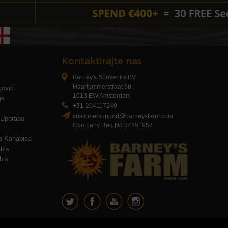
Kontaktirajte nas
Barney's Souvenirs BV
Haarlemmerstraat 98,
rgovci
1013 EW Amsterdam
ga
+31-204117249
customersupport@barneysfarm.com
I Uporaba
Company Reg No 34251957
a Kanabisa
bis
bis