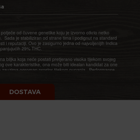
sa
i potječe od čuvene genetike koju je izvorno otkrio netko
Sada je stabiliziran od strane tima i podignut na standard
ti i reputaciji. Ovo je zasigurno jedna od najvoljenijih Indica
zapanjujućih 29% THC.
a biljka koja neće postati pretjerano visoka tijekom svojeg
og ove karakteristike, ona može biti idealan kandidat za one
 ne zauzima ogroman prostor tijekom pupanja. Performanse
, međutim, s konačnim prinosima do 600 g/m² u zatvorenom
bavi i brige za Bubbine potrebe.
i iskusite jedan od najmirnijih kanabis sojeva na svijetu.
DOSTAVA
lov osigurava apsolutno izvanrednu moć, s egzotičnim
a aromatične turske užitak čokoladne pločice. Zašto ne
om ćilimu koji je jedini i neponovljivi Bubba Kush soj?
nom u prvom tjednu ili dva listopada; bit ćete presretni kada
a gorivo koji počinju pokrivati svaku granu. Kako cvjetanje
u u neke od najnezaboravnijih dragulja kanabisa koje ćete
čnost torbe kao i njezini traženi učinci su potpuno izvan
to god radili!