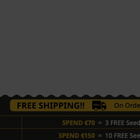
 je 30% Sativa 70% Indica
je sjemenki moje sorte Bubba Kush?
Bubba Kush, preporučuje se držati ih na hladnom i tamnom
udi, idealno u hladnjaku uz pravilno označavanje i
.
anje sjemenki sorte Bubba Kush?
 Bubba Kush sjemenki kanabisa ako je to dopušteno u vašem
ka uobičajena je metoda u kojoj se sjemenke Bubba Kush
 zatim prekriju drugim vlažnim papirnatim ručnikom kako bi
i ručnik držite na toplom, tamnom mjestu i provjeravajte ga
 Kada sjemenke Bubba Kush proklijaju, nježno ih posadite u
 klijanje sjemenki kanabisa Bubba Kush?
jaju na temperaturama od 70°F do 90°F (21°C do 32°C).
d 90°F (32°C) mogu spriječiti ili ugroziti zdravo klijanje.
zaustavljaju klijanje. Visoke temperature mogu uzrokovati
li spor rast, te povećavaju mogućnost isušivanja sadnica.