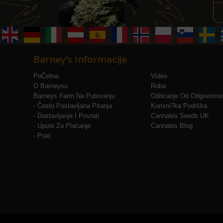
Barney's Informacije
PoČetna
Video
O Barneysu
Roba
Barneys Farm Na Putovanju
Odricanje Od Odgovornos
- Često Postavljana Pitanja
Korisni?ka Podrška
- Dostavljanje I Povrati
Cannabis Seeds UK
- Upute Za Plaćanje
Cannabis Blog
- Prati