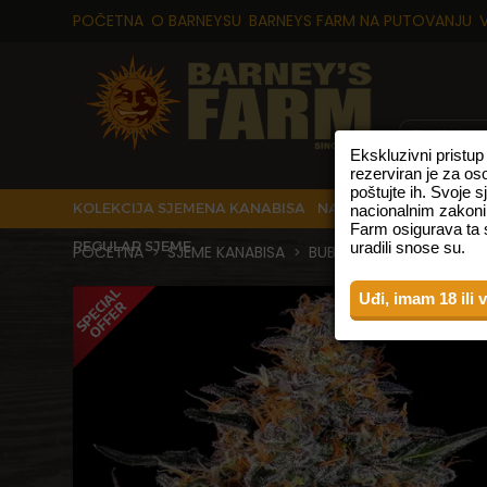
POČETNA
O BARNEYSU
BARNEYS FARM NA PUTOVANJU
Ekskluzivni pristu
rezerviran je za os
poštujte ih. Svoje 
KOLEKCIJA SJEMENA KANABISA
NAJPRODAVANIJE VRS
nacionalnim zakoni
Farm osigurava ta s
REGULAR SJEME
uradili snose su.
POČETNA
SJEME KANABISA
BUBBA KUSH SJEME KANA
>
>
Uđi, imam 18 ili 