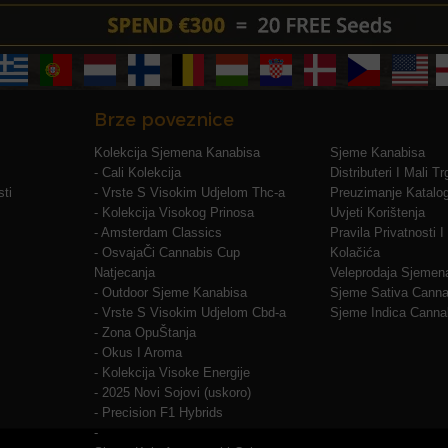
Brze poveznice
Kolekcija Sjemena Kanabisa
Sjeme Kanabisa
- Cali Kolekcija
Distributeri I Mali T
ti
- Vrste S Visokim Udjelom Thc-a
Preuzimanje Katalo
- Kolekcija Visokog Prinosa
Uvjeti Korištenja
- Amsterdam Classics
Pravila Privatnosti 
- OsvajaČi Cannabis Cup
Kolačića
Natjecanja
Veleprodaja Sjemen
- Outdoor Sjeme Kanabisa
Sjeme Sativa Canna
- Vrste S Visokim Udjelom Cbd-a
Sjeme Indica Canna
- Zona OpuŠtanja
- Okus I Aroma
- Kolekcija Visoke Energije
- 2025 Novi Sojovi (uskoro)
- Precision F1 Hybrids
-