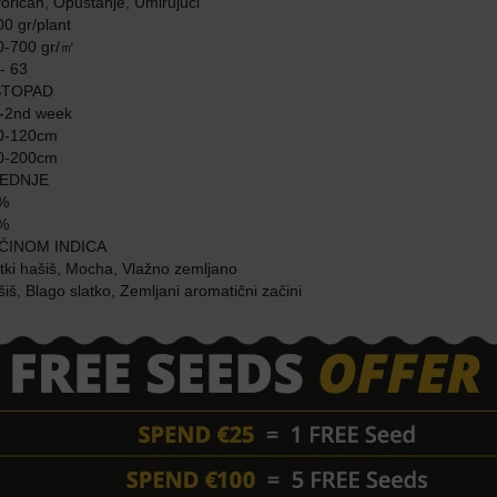
oričan, Opuštanje, Umirujući
0 gr/plant
-700 gr/㎡
Je li Bubba Kush Indica ili S
- 63
Sorte Bubba Kush od Barneys Farm
STOPAD
Koji je najbolji način za čuvan
-2nd week
Za pravilno skladištenje sjemenki 
0-120cm
mjestu, u hermetički zatvorenoj pos
0-200cm
datiranje, izbjegavajući smrzavanje
EDNJE
Koja je najbolja metoda za klij
%
Postoji mnogo tehnika za klijanje
%
području. Metoda papirnatog ručni
ĆINOM INDICA
stave na vlažni papirnati ručnik, a
tki hašiš, Mocha, Vlažno zemljano
ostale vlažne. Nakon toga, papirnat
iš, Blago slatko, Zemljani aromatični začini
svakodnevno kako bi ostao vlažan.
tlo ili sličan medij za rast.
Koja je najbolja temperatura za
Sjemenke kanabisa Bubba Kush kli
Temperature ispod 70°F (21°C) i izna
Niske temperature odgađaju ili čak 
loše klijanje, zaostajanje u rastu i