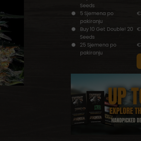
Seeds
5 Sjemena po
€
pakiranju
Buy 10 Get Double! 20
€
Seeds
25 Sjemena po
€
pakiranju