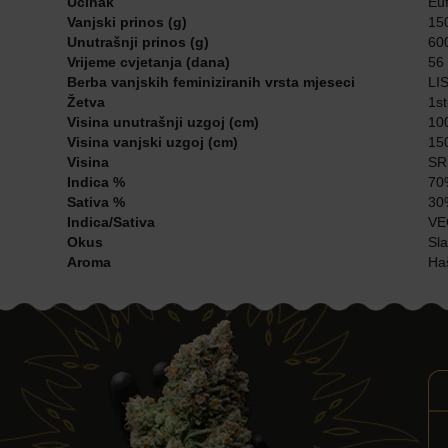
Učinak
Euf
Vanjski prinos (g)
150
Unutrašnji prinos (g)
600
Vrijeme cvjetanja (dana)
56 
Berba vanjskih feminiziranih vrsta mjeseci
LI
Žetva
1st
Visina unutrašnji uzgoj (cm)
10
Visina vanjski uzgoj (cm)
15
Visina
SR
Indica %
70
Sativa %
30
Indica/Sativa
VE
Okus
Sla
Aroma
Haš