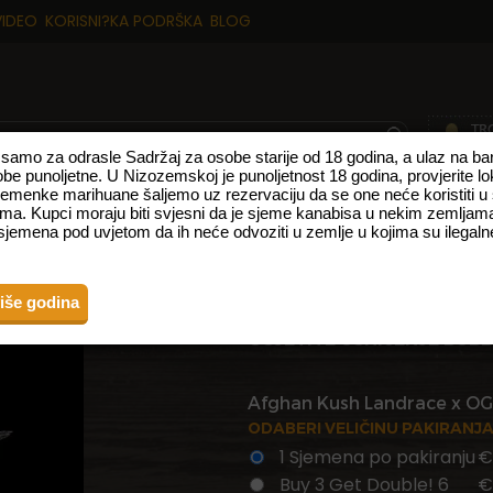
VIDEO
KORISNI?KA PODRŠKA
BLOG
p samo za odrasle Sadržaj za osobe starije od 18 godina, a ulaz na 
obe punoljetne. U Nizozemskoj je punoljetnost 18 godina, provjerite l
sjemenke marihuane šaljemo uz rezervaciju da se one neće koristiti u
TE
NOVI PROIZVODI
VRSTE S VISOKIM UDJELOM CBD-A
FEMINIZ
ma. Kupci moraju biti svjesni da je sjeme kanabisa u nekim zemljama
jemena pod uvjetom da ih neće odvoziti u zemlje u kojima su ilegalne
BISA
BUBBA KUSH 
više godina
OSJETITE USHIćENJE BUB
Afghan Kush Landrace x OG
ODABERI VELIČINU PAKIRANJ
1 Sjemena po pakiranju
€
Buy 3 Get Double! 6
€