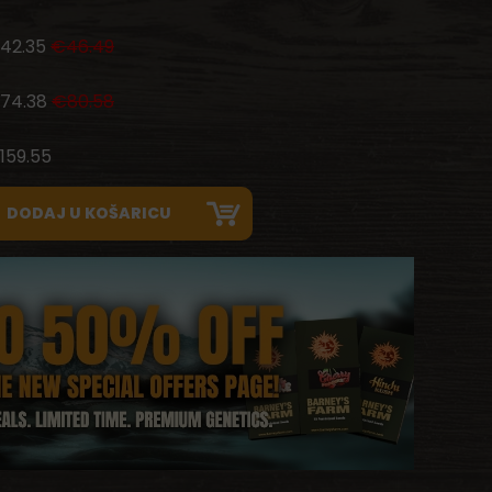
42.35
€46.49
74.38
€80.58
159.55