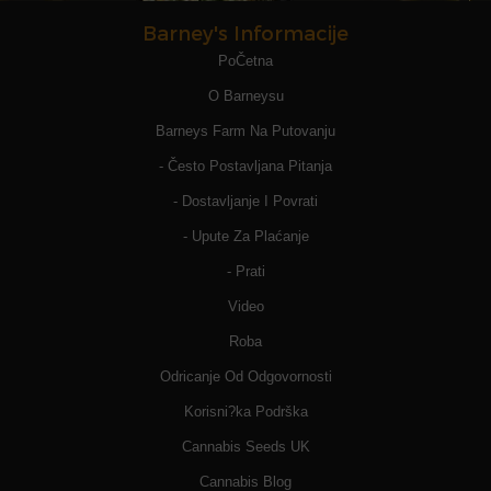
Barney's Informacije
PoČetna
O Barneysu
Barneys Farm Na Putovanju
- Često Postavljana Pitanja
- Dostavljanje I Povrati
- Upute Za Plaćanje
- Prati
Video
Roba
Odricanje Od Odgovornosti
Korisni?ka Podrška
Cannabis Seeds UK
Cannabis Blog