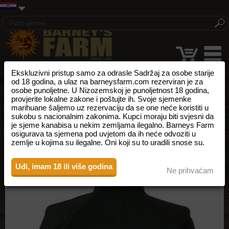
Ekskluzivni pristup samo za odrasle Sadržaj za osobe starije
od 18 godina, a ulaz na barneysfarm.com rezerviran je za
osobe punoljetne. U Nizozemskoj je punoljetnost 18 godina,
provjerite lokalne zakone i poštujte ih. Svoje sjemenke
marihuane šaljemo uz rezervaciju da se one neće koristiti u
sukobu s nacionalnim zakonima. Kupci moraju biti svjesni da
je sjeme kanabisa u nekim zemljama ilegalno. Barneys Farm
osigurava ta sjemena pod uvjetom da ih neće odvoziti u
zemlje u kojima su ilegalne. Oni koji su to uradili snose su.
Uđi, imam 18 ili više godina
Ne prihvaćam