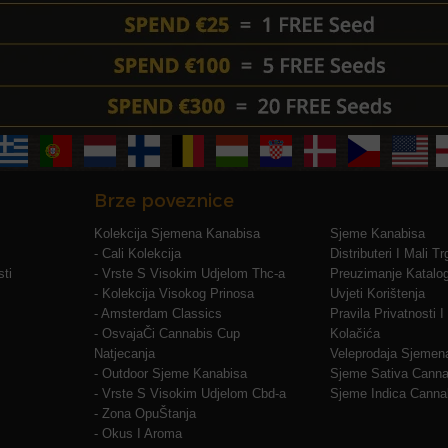
Skunk #1:
Kum modernog uzgoja kan
industriju. Ovaj savršeno uravnote
genetiku kako bi pružio oštar, nepo
raspoloženje. Legendarna stabilnos
ga osnovom mnogih suvremenih sor
Je li Gas Pack Indica ili S
Sorte Gas Pack od Barneys Farm je
Koji je najbolji način za čuvanj
Brze poveznice
Za pravilno skladištenje sjemenki 
mjestu, u hermetički zatvorenoj pos
Kolekcija Sjemena Kanabisa
Sjeme Kanabisa
datiranje, izbjegavajući smrzavanje
- Cali Kolekcija
Distributeri I Mali T
ti
- Vrste S Visokim Udjelom Thc-a
Preuzimanje Katalo
Koja je najbolja metoda za klija
- Kolekcija Visokog Prinosa
Uvjeti Korištenja
Postoji mnogo tehnika za klijanje
području. Metoda papirnatog ručni
- Amsterdam Classics
Pravila Privatnosti 
stave na vlažni papirnati ručnik, a
- OsvajaČi Cannabis Cup
Kolačića
ostale vlažne. Nakon toga, papirnat
Natjecanja
Veleprodaja Sjemen
svakodnevno kako bi ostao vlažan. 
- Outdoor Sjeme Kanabisa
Sjeme Sativa Canna
tlo ili sličan medij za rast.
- Vrste S Visokim Udjelom Cbd-a
Sjeme Indica Canna
- Zona OpuŠtanja
Koja je najbolja temperatura za 
Sjemenke kanabisa Gas Pack klija
- Okus I Aroma