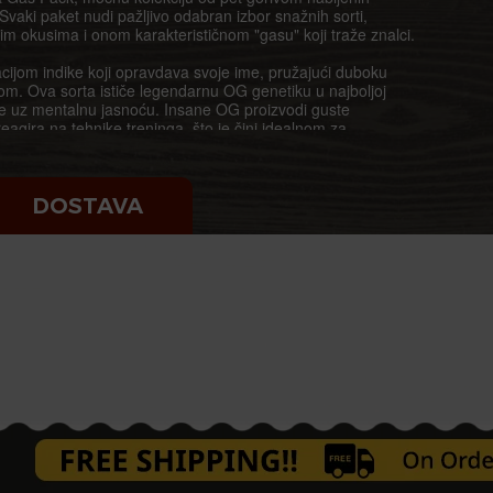
 Svaki paket nudi pažljivo odabran izbor snažnih sorti,
im okusima i onom karakterističnom "gasu" koji traže znalci.
ijom indike koji opravdava svoje ime, pružajući duboku
lom. Ova sorta ističe legendarnu OG genetiku u najboljoj
te uz mentalnu jasnoću. Insane OG proizvodi guste
eagira na tehnike treninga, što je čini idealnom za
 iz planinskih lanaca između Pakistana i Afganistana, Hindu
jautentičnijem obliku. Ova drevna sorta pruža tešku,
DOSTAVA
im mirisom sandalovine. Njena kompaktna struktura i
nom za uzgajivače svih razina iskustva. Istovremeno, njena
 je kao vitalni dio tradicionalnih praksi izrade hašiša.
 sative koja je osvojila srca diljem svijeta, Blue Dream
lne stimulacije i nježne fizičke opuštenosti. Sa svojim
slijeđenim od Blueberryja i uzdignutim efektima Hazea,
e iskustvo. Blue Dream daje obilne prinose i uspijeva u
enzificirana do punog potencijala, ova XXL verzija
povećanim prinosima i moći. Poznata po gustom sloju
 hibridnim efektima, WW XXL pruža snažan cerebralni buzz
Ova snažna biljka dobro se prilagođava raznim metodama
lnim prinosima.