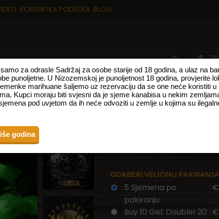
VIDEO
KORISNI?KA PODRŠKA
BLOG
p samo za odrasle Sadržaj za osobe starije od 18 godina, a ulaz na 
obe punoljetne. U Nizozemskoj je punoljetnost 18 godina, provjerite l
sjemenke marihuane šaljemo uz rezervaciju da se one neće koristiti u
TE
NOVI PROIZVODI
VRSTE S VISOKIM UDJELOM CBD-A
FEMINIZ
ma. Kupci moraju biti svjesni da je sjeme kanabisa u nekim zemljama
jemena pod uvjetom da ih neće odvoziti u zemlje u kojima su ilegalne
ISA
GAS PACK STR
više godina
ODABERI VELIČINU PAKIRANJ
5 Sjemena po
€
pakiranju
Buy 10 Get Double! 20
€