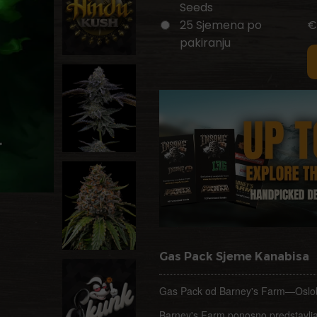
Seeds
25 Sjemena po
€
pakiranju
Gas Pack Sjeme Kanabisa
Gas Pack od Barney's Farm—Oslob
Barney's Farm ponosno predstavlja