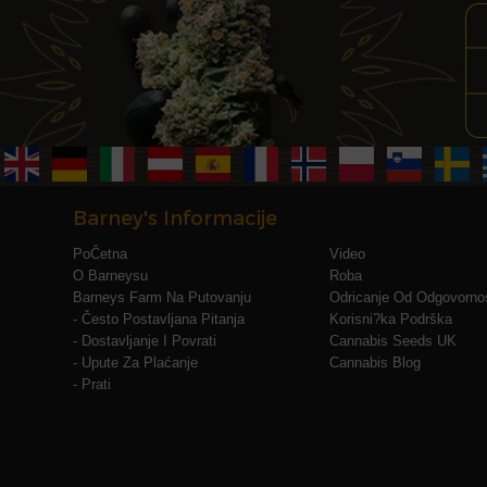
Barney's Informacije
PoČetna
Video
O Barneysu
Roba
Barneys Farm Na Putovanju
Odricanje Od Odgovornos
- Često Postavljana Pitanja
Korisni?ka Podrška
- Dostavljanje I Povrati
Cannabis Seeds UK
- Upute Za Plaćanje
Cannabis Blog
- Prati