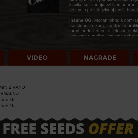
klasika koji zadaju ozbiljan udarac.
poznatih po intenzivnoj moći, bogat
Insane OG:
Moćan hibrid s dominac
opuštenost s kušy, zemljanim profi
formi, nudeći duboke tjelesne efek
smolaste pupoljke i iznimno dobro r
maksimiziranje prinosa.
Hindu Kush:
Čista indica landrace
Kush utjelovljuje kanabis u svom na
VIDEO
NAGRADE
potpunu tjelesnu sedaciju sa sladk
inherentna otpornost čine je pogod
obilna proizvodnja smole učvrstila ju
Blue Dream:
Legenda s dominacijom
MINIZIRANO
nudi idealnu ravnotežu između menta
sladkim mirisom bobičastog voća na
RMALNO
ova sorta pruža glatko, motivirajuć
ture-%
različitim uvjetima uzgoja.
ture-%
White Widow XXL:
White Widow int
poboljšava legendarnu genetiku s 
kristalnih trihoma i uravnoteženim
uz umirujuću fizičku opuštenost. 
uzgoja, nagrađujući uzgajivače obi