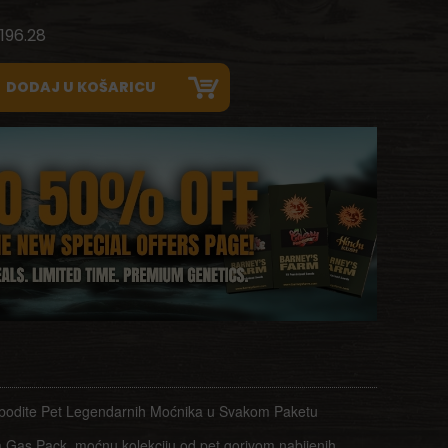
196.28
odite Pet Legendarnih Moćnika u Svakom Paketu
 Gas Pack, moćnu kolekciju od pet gorivom nabijenih