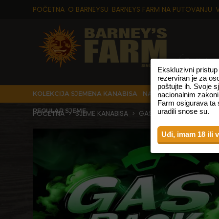
POČETNA
O BARNEYSU
BARNEYS FARM NA PUTOVANJU
Ekskluzivni pristu
rezerviran je za os
poštujte ih. Svoje 
KOLEKCIJA SJEMENA KANABISA
NAJPRODAVANIJE VRS
nacionalnim zakoni
Farm osigurava ta s
REGULAR SJEME
uradili snose su.
POČETNA
SJEME KANABISA
GAS PACK SJEME KANAB
>
>
Uđi, imam 18 ili 