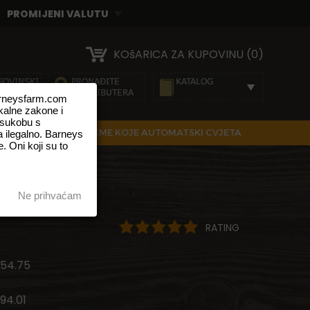
KOšARICA ZA KUPOVINU (0)
barneysfarm.com
okalne zakone i
 sukobu s
IRANE SJEMENKE
SJEME KOJE AUTOMATSKI CVJETA
 ilegalno. Barneys
. Oni koji su to
AIN
Ne prihvaćam
RATING
A
54.75
94.01