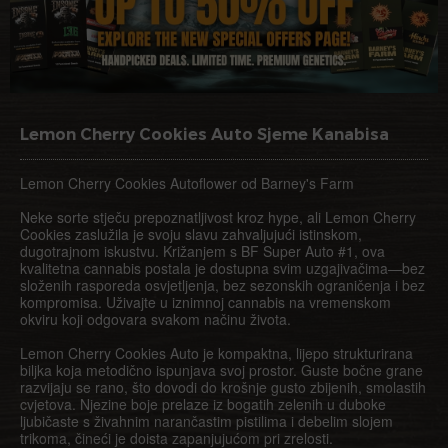
Lemon Cherry Cookies Auto Sjeme Kanabisa
Lemon Cherry Cookies Autoflower od Barney's Farm
Neke sorte stječu prepoznatljivost kroz hype, ali Lemon Cherry
Cookies zaslužila je svoju slavu zahvaljujući istinskom,
dugotrajnom iskustvu. Križanjem s BF Super Auto #1, ova
kvalitetna cannabis postala je dostupna svim uzgajivačima—bez
složenih rasporeda osvjetljenja, bez sezonskih ograničenja i bez
kompromisa. Uživajte u iznimnoj cannabis na vremenskom
okviru koji odgovara svakom načinu života.
Lemon Cherry Cookies Auto je kompaktna, lijepo strukturirana
biljka koja metodično ispunjava svoj prostor. Guste bočne grane
razvijaju se rano, što dovodi do krošnje gusto zbijenih, smolastih
cvjetova. Njezine boje prelaze iz bogatih zelenih u duboke
ljubičaste s živahnim narančastim pistilima i debelim slojem
trikoma, čineći je doista zapanjujućom pri zrelosti.