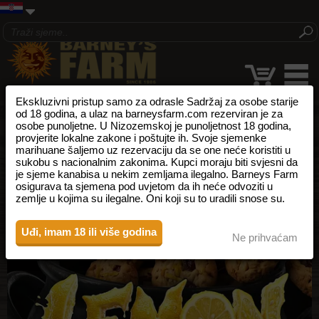
Ekskluzivni pristup samo za odrasle Sadržaj za osobe starije
od 18 godina, a ulaz na barneysfarm.com rezerviran je za
osobe punoljetne. U Nizozemskoj je punoljetnost 18 godina,
provjerite lokalne zakone i poštujte ih. Svoje sjemenke
marihuane šaljemo uz rezervaciju da se one neće koristiti u
sukobu s nacionalnim zakonima. Kupci moraju biti svjesni da
je sjeme kanabisa u nekim zemljama ilegalno. Barneys Farm
osigurava ta sjemena pod uvjetom da ih neće odvoziti u
zemlje u kojima su ilegalne. Oni koji su to uradili snose su.
Uđi, imam 18 ili više godina
Ne prihvaćam