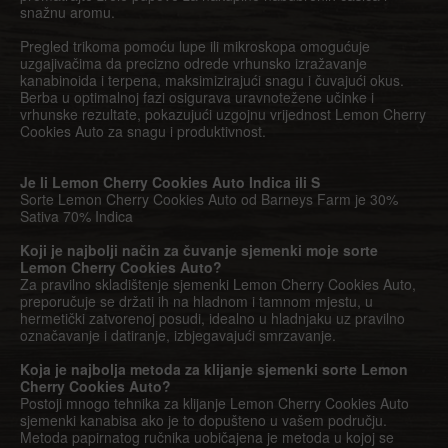
snažnu aromu.
Pregled trikoma pomoću lupe ili mikroskopa omogućuje
uzgajivačima da precizno odrede vrhunsko izražavanje
kanabinoida i terpena, maksimizirajući snagu i čuvajući okus.
Berba u optimalnoj fazi osigurava uravnotežene učinke i
vrhunske rezultate, pokazujući uzgojnu vrijednost Lemon Cherry
Cookies Auto za snagu i produktivnost.
Je li Lemon Cherry Cookies Auto Indica ili S
Sorte Lemon Cherry Cookies Auto od Barneys Farm je 30%
Sativa 70% Indica
Koji je najbolji način za čuvanje sjemenki moje sorte
Lemon Cherry Cookies Auto?
Za pravilno skladištenje sjemenki Lemon Cherry Cookies Auto,
preporučuje se držati ih na hladnom i tamnom mjestu, u
hermetički zatvorenoj posudi, idealno u hladnjaku uz pravilno
označavanje i datiranje, izbjegavajući smrzavanje.
Koja je najbolja metoda za klijanje sjemenki sorte Lemon
Cherry Cookies Auto?
Postoji mnogo tehnika za klijanje Lemon Cherry Cookies Auto
sjemenki kanabisa ako je to dopušteno u vašem području.
Metoda papirnatog ručnika uobičajena je metoda u kojoj se