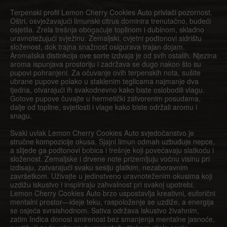
Terpenski profil Lemon Cherry Cookies Auto privlači pozornost.
Oštri, osvježavajući limunski citrus dominira trenutačno, budeći
osjetila. Zrela trešnja obogaćuje toplinom i dubinom, skladno
uravnotežujući svježinu. Zemaljski, cvjetni podtonovi sidrištu
složenost, dok trajna snažnost osigurava trajan dojam.
Aromatska distinkcija ove sorte izdvaja je od svih ostalih. Njezina
aroma ispunjava prostoriju i zadržava se dugo nakon što su
pupovi pohranjeni. Za očuvanje ovih terpenskih nota, sušite
ubrane pupove polako u staklenim teglicama najmanje dva
tjedna, otvarajući ih svakodnevno kako biste oslobodili vlagu.
Gotove pupove čuvajte u hermetički zatvorenim posudama,
dalje od topline, svjetlosti i vlage kako biste održali aromu i
snagu.
Svaki uvlak Lemon Cherry Cookies Auto svjedočanstvo je
stručne kompozicije okusa. Sjajni limun odmah uzbuđuje nepce,
a slijede ga podtonovi bobica i trešnje koji povećavaju slatkoću i
složenost. Zemaljske i drvene note prizemljuju voćnu visinu pri
izdisaju, zatvarajući svaku sesiju glatkim, nezaboravnim
završetkom. Uživajte u jedinstveno uravnoteženim okusima koji
uzdižu iskustvo i inspiriraju zahvalnost pri svakoj upotrebi.
Lemon Cherry Cookies Auto brzo uspostavlja kreativni, euforični
mentalni prostor—ideje teku, raspoloženje se uzdiže, a energija
se osjeća svrsishodnom. Sativa održava iskustvo živahnim,
zatim Indica donosi smirenost bez smanjenja mentalne jasnoće,