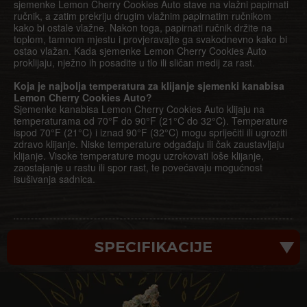
sjemenke Lemon Cherry Cookies Auto stave na vlažni papirnati
ručnik, a zatim prekriju drugim vlažnim papirnatim ručnikom
kako bi ostale vlažne. Nakon toga, papirnati ručnik držite na
toplom, tamnom mjestu i provjeravajte ga svakodnevno kako bi
ostao vlažan. Kada sjemenke Lemon Cherry Cookies Auto
proklijaju, nježno ih posadite u tlo ili sličan medij za rast.
Koja je najbolja temperatura za klijanje sjemenki kanabisa
Lemon Cherry Cookies Auto?
Sjemenke kanabisa Lemon Cherry Cookies Auto klijaju na
temperaturama od 70°F do 90°F (21°C do 32°C). Temperature
ispod 70°F (21°C) i iznad 90°F (32°C) mogu spriječiti ili ugroziti
zdravo klijanje. Niske temperature odgađaju ili čak zaustavljaju
klijanje. Visoke temperature mogu uzrokovati loše klijanje,
zaostajanje u rastu ili spor rast, te povećavaju mogućnost
isušivanja sadnica.
SPECIFIKACIJE