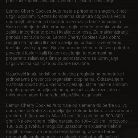
postižući zadovoljavajuću ravnotežu tijekom cijele sesije.
Lemon Cherry Cookies Auto raste s prirodnom snagom, čineći
uzgoj ugodnim. Njezina kompaktna struktura odgovara većini
unutarnjih okruženja i dosljedno se razvija bez iznenađenja.
Kako cvjetanje dostiže vrhunac, dajte prioritet protoku zraka za
zaštitu integriteta terpena i kvalitete prinosa. Za maksimiziranje
prinosa i zdravlja biljke, Lemon Cherry Cookies Auto dobro
reagira na topping ili nježno savijanje, potičući ravnomjernu
krošnju i veće pupove. Njezine uravnotežene nutritivne potrebe,
povećani fosfor i kalij tijekom cvjetanja, te otpornost na
pretjerano zalijevanje čine je jednostavnom za upravljanje
uzgajivačima koji traže pouzdane rezultate.
Uzgajivači imaju koristi od redovitog pregleda na nametnike i
jednostavne prevencije organskim otopinama. Održavanjem
vlažnosti ispod 50% u kasnom cvjetanju, štitite njezine smolom
bogate pupove od plijesni, omogućujući visoke rezultate uz
minimalan napor i nagrađujući pažljive uzgajivače.
Lemon Cherry Cookies Auto traje od sjemena do berbe 65–75
dana, bez potrebe za upravljanjem fotoperiodima. U zatvorenom
prostoru, biljke dosežu 80–110 cm i daju prinos od 500–600
g/m². Na otvorenom, biljke narastu do 100–120 cm i proizvode
130–220 g svaka, s mogućim uzastopnim ciklusima tijekom
toplijih mjeseci. Za pronalaženje idealnog prozora berbe,
promatrajte zrele pupove za nakupine nabubrenih čašica i