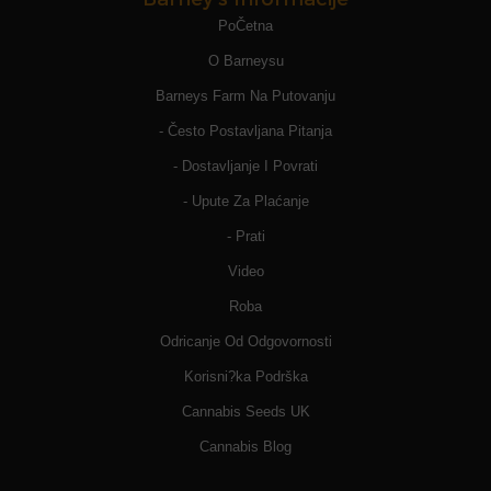
PoČetna
O Barneysu
Barneys Farm Na Putovanju
- Često Postavljana Pitanja
- Dostavljanje I Povrati
- Upute Za Plaćanje
- Prati
Video
Roba
Odricanje Od Odgovornosti
Korisni?ka Podrška
Cannabis Seeds UK
Cannabis Blog