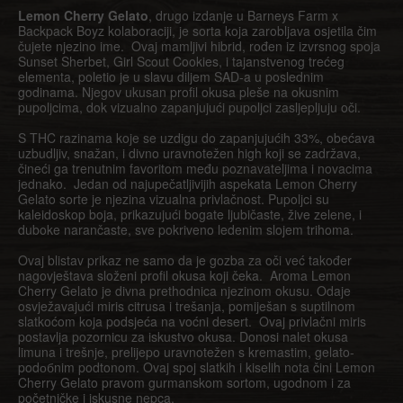
Lemon Cherry Gelato
, drugo izdanje u Barneys Farm x
Backpack Boyz kolaboraciji, je sorta koja zarobljava osjetila čim
čujete njezino ime. Ovaj mamljivi hibrid, rođen iz izvrsnog spoja
Sunset Sherbet, Girl Scout Cookies, i tajanstvenog trećeg
elementa, poletio je u slavu diljem SAD-a u poslednim
godinama. Njegov ukusan profil okusa pleše na okusnim
pupoljcima, dok vizualno zapanjujući pupoljci zasljepljuju oči.
S THC razinama koje se uzdigu do zapanjujućih 33%, obećava
uzbudljiv, snažan, i divno uravnotežen high koji se zadržava,
čineći ga trenutnim favoritom među poznavateljima i novacima
jednako. Jedan od najupečatljivijih aspekata Lemon Cherry
Gelato sorte je njezina vizualna privlačnost. Pupoljci su
kaleidoskop boja, prikazujući bogate ljubičaste, žive zelene, i
duboke narančaste, sve pokriveno ledenim slojem trihoma.
Ovaj blistav prikaz ne samo da je gozba za oči već također
nagovještava složeni profil okusa koji čeka. Aroma Lemon
Cherry Gelato je divna prethodnica njezinom okusu. Odaje
osvježavajući miris citrusa i trešanja, pomiješan s suptilnom
slatkoćom koja podsjeća na voćni desert. Ovaj privlačni miris
postavlja pozornicu za iskustvo okusa. Donosi nalet okusa
limuna i trešnje, prelijepo uravnotežen s kremastim, gelato-
podобnim podtonom. Ovaj spoj slatkih i kiselih nota čini Lemon
Cherry Gelato pravom gurmanskom sortom, ugodnom i za
početničke i iskusne nepca.