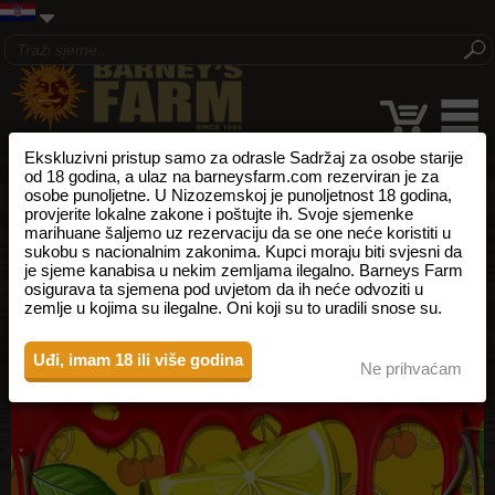
Ekskluzivni pristup samo za odrasle Sadržaj za osobe starije
od 18 godina, a ulaz na barneysfarm.com rezerviran je za
osobe punoljetne. U Nizozemskoj je punoljetnost 18 godina,
provjerite lokalne zakone i poštujte ih. Svoje sjemenke
marihuane šaljemo uz rezervaciju da se one neće koristiti u
sukobu s nacionalnim zakonima. Kupci moraju biti svjesni da
je sjeme kanabisa u nekim zemljama ilegalno. Barneys Farm
osigurava ta sjemena pod uvjetom da ih neće odvoziti u
zemlje u kojima su ilegalne. Oni koji su to uradili snose su.
Uđi, imam 18 ili više godina
Ne prihvaćam