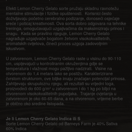
Efekti Lemon Cherry Gelato sorte pružaju skladnu ravnotežu
mentalne stimulacije i fizičke opuštenosti. Korisnici često
doživljavaju početno cerebralno podizanje, donoseći osjećaje
sreće i poticaj kreativnosti. Ova sorta dobro odgovara na tehnike
treninga, omogućavajući uzgajivačima da maksimiziraju prinos i
snagu. Kada se pravilno njeguje, Lemon Cherry Gelato
nagrađuje uzgajivače bogatom žetvom visokokvalitetnih,
aromatskih cvijetova, čineći proces uzgoja zadovoljnim
iskustvom.
U zatvorenom, Lemon Cherry Gelato raste u visinu do 90-110
cm, uspijevajući u kontroliranim okruženjima gdje se
temperatura i vlažnost mogu pažljivo nadzirati. Visine na
otvorenom do 1,4 metara lako se postižu. Karakterizirane
čvrstom strukturom, ove biljke imaju značajan potencijal prinosa.
Zahtijevaju skrupuloznu njegu, ali rezultati su vrijedni toga,
proizvodeći do 600 g/m² u zatvorenom i do 1 kg po biljci na
otvorenom visokokvalitetnih pupoljaka. Trajanje cvjetanja u
zatvorenom je oko 60-65 dana, a na otvorenom, vrijeme berbe
je obično oko sredine listopada.
Je li Lemon Cherry Gelato Indica ili S
Sorte Lemon Cherry Gelato od Barneys Farm je 40% Sativa
60% Indica