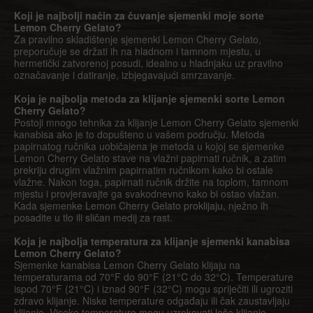
Koji je najbolji način za čuvanje sjemenki moje sorte
Lemon Cherry Gelato?
Za pravilno skladištenje sjemenki Lemon Cherry Gelato,
preporučuje se držati ih na hladnom i tamnom mjestu, u
hermetički zatvorenoj posudi, idealno u hladnjaku uz pravilno
označavanje i datiranje, izbjegavajući smrzavanje.
Koja je najbolja metoda za klijanje sjemenki sorte Lemon
Cherry Gelato?
Postoji mnogo tehnika za klijanje Lemon Cherry Gelato sjemenki
kanabisa ako je to dopušteno u vašem području. Metoda
papirnatog ručnika uobičajena je metoda u kojoj se sjemenke
Lemon Cherry Gelato stave na vlažni papirnati ručnik, a zatim
prekriju drugim vlažnim papirnatim ručnikom kako bi ostale
vlažne. Nakon toga, papirnati ručnik držite na toplom, tamnom
mjestu i provjeravajte ga svakodnevno kako bi ostao vlažan.
Kada sjemenke Lemon Cherry Gelato proklijaju, nježno ih
posadite u tlo ili sličan medij za rast.
Koja je najbolja temperatura za klijanje sjemenki kanabisa
Lemon Cherry Gelato?
Sjemenke kanabisa Lemon Cherry Gelato klijaju na
temperaturama od 70°F do 90°F (21°C do 32°C). Temperature
ispod 70°F (21°C) i iznad 90°F (32°C) mogu spriječiti ili ugroziti
zdravo klijanje. Niske temperature odgađaju ili čak zaustavljaju
klijanje. Visoke temperature mogu uzrokovati loše klijanje,