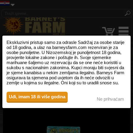
Ekskluzivni pristup samo za odrasle Sadržaj za osobe starije
od 18 godina, a ulaz na barneysfarm.com rezerviran je za
osobe punoljetne. U Nizozemskoj je punoljetnost 18 godina,
provjerite lokalne zakone i poštujte ih. Svoje sjemenke
marihuane šaljemo uz rezervaciju da se one neće koristiti u
sukobu s nacionalnim zakonima. Kupci moraju biti svjesni da
je sjeme kanabisa u nekim zemljama ilegalno. Barneys Farm
osigurava ta sjemena pod uvjetom da ih neće odvoziti u
zemlje u kojima su ilegalne. Oni koji su to uradili snose su.
Uđi, imam 18 ili više godina
Ne prihvaćam