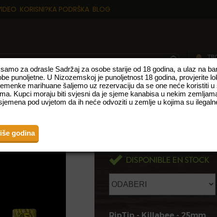
VIDEO
KORISNI?KA PODRŠKA
BLOG
p samo za odrasle Sadržaj za osobe starije od 18 godina, a ulaz na 
obe punoljetne. U Nizozemskoj je punoljetnost 18 godina, provjerite l
sjemenke marihuane šaljemo uz rezervaciju da se one neće koristiti u
TE
NOVI PROIZVODI
VRSTE S VISOKIM UDJELOM CBD-A
FEMINIZ
ma. Kupci moraju biti svjesni da je sjeme kanabisa u nekim zemljama
jemena pod uvjetom da ih neće odvoziti u zemlje u kojima su ilegalne
 - 25MM
RIPTIP - KILL
više godina
RipTip - Killabee - 25mm