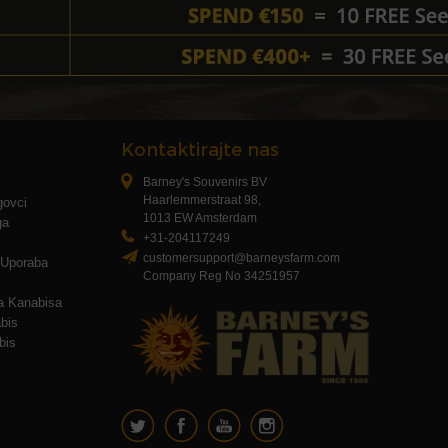
Kontaktirajte nas
Barney's Souvenirs BV
Haarlemmerstraat 98,
rgovci
1013 EW Amsterdam
ga
+31-204117249
customersupport@barneysfarm.com
I Uporaba
Company Reg No 34251957
a Kanabisa
bis
bis