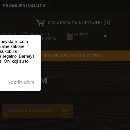
KOšARICA ZA KUPOVINU (0)
barneysfarm.com
okalne zakone i
 sukobu s
IRANE SJEMENKE
SJEME KOJE AUTOMATSKI CVJETA
 ilegalno. Barneys
. Oni koji su to
ABEE - 25MM
Ne prihvaćam