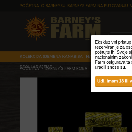
POČETNA
O BARNEYSU
BARNEYS FARM NA PUTOVANJU
Ekskluzivni pristu
rezerviran je za os
poštujte ih. Svoje 
KOLEKCIJA SJEMENA KANABISA
NAJPRODAVANIJE VRS
nacionalnim zakoni
Farm osigurava ta s
REGULAR SJEME
uradili snose su.
POČETNA
BARNEY'S FARM ROBA
RIPTIP - KILLABEE
>
>
Uđi, imam 18 ili 