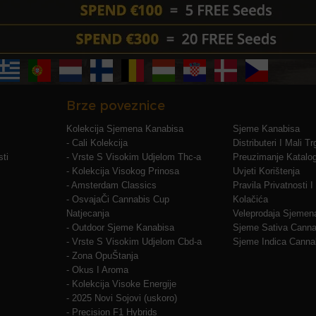
Brze poveznice
Kolekcija Sjemena Kanabisa
Sjeme Kanabisa
- Cali Kolekcija
Distributeri I Mali T
ti
- Vrste S Visokim Udjelom Thc-a
Preuzimanje Katalo
- Kolekcija Visokog Prinosa
Uvjeti Korištenja
- Amsterdam Classics
Pravila Privatnosti 
- OsvajaČi Cannabis Cup
Kolačića
Natjecanja
Veleprodaja Sjemen
- Outdoor Sjeme Kanabisa
Sjeme Sativa Canna
- Vrste S Visokim Udjelom Cbd-a
Sjeme Indica Canna
- Zona OpuŠtanja
- Okus I Aroma
- Kolekcija Visoke Energije
- 2025 Novi Sojovi (uskoro)
- Precision F1 Hybrids