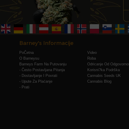
Barney's Informacije
PoČetna
Video
O Barneysu
Roba
Barneys Farm Na Putovanju
Odricanje Od Odgovornos
- Često Postavljana Pitanja
Korisni?ka Podrška
- Dostavljanje I Povrati
Cannabis Seeds UK
- Upute Za Plaćanje
Cannabis Blog
- Prati