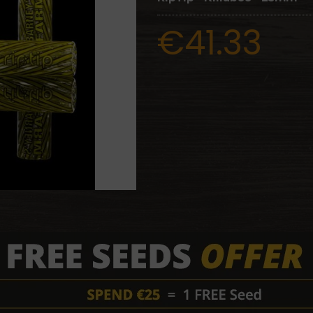
€41.33