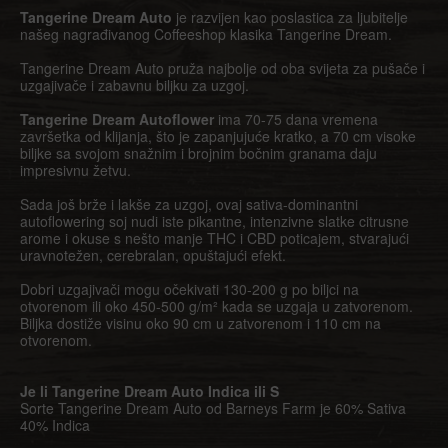
Tangerine Dream Auto
je razvijen kao poslastica za ljubitelje
našeg nagrađivanog Coffeeshop klasika Tangerine Dream.
Tangerine Dream Auto pruža najbolje od oba svijeta za pušače i
uzgajivače i zabavnu biljku za uzgoj.
Tangerine Dream Autoflower
ima 70-75 dana vremena
završetka od klijanja, što je zapanjujuće kratko, a 70 cm visoke
biljke sa svojom snažnim i brojnim bočnim granama daju
impresivnu žetvu.
Sada još brže i lakše za uzgoj, ovaj sativa-dominantni
autoflowering soj nudi iste pikantne, intenzivne slatke citrusne
arome i okuse s nešto manje THC i CBD poticajem, stvarajući
uravnotežen, cerebralan, opuštajući efekt.
Dobri uzgajivači mogu očekivati 130-200 g po biljci na
otvorenom ili oko 450-500 g/m² kada se uzgaja u zatvorenom.
Biljka dostiže visinu oko 90 cm u zatvorenom i 110 cm na
otvorenom.
Je li Tangerine Dream Auto Indica ili S
Sorte Tangerine Dream Auto od Barneys Farm je 60% Sativa
40% Indica