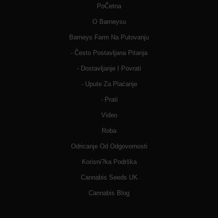
PoČetna
O Barneysu
Barneys Farm Na Putovanju
- Često Postavljana Pitanja
- Dostavljanje I Povrati
- Upute Za Plaćanje
- Prati
Video
Roba
Odricanje Od Odgovornosti
Korisni?ka Podrška
Cannabis Seeds UK
Cannabis Blog