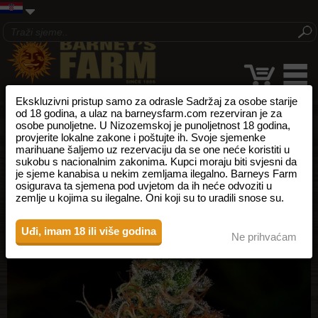
Ekskluzivni pristup samo za odrasle Sadržaj za osobe starije
od 18 godina, a ulaz na barneysfarm.com rezerviran je za
osobe punoljetne. U Nizozemskoj je punoljetnost 18 godina,
provjerite lokalne zakone i poštujte ih. Svoje sjemenke
marihuane šaljemo uz rezervaciju da se one neće koristiti u
sukobu s nacionalnim zakonima. Kupci moraju biti svjesni da
je sjeme kanabisa u nekim zemljama ilegalno. Barneys Farm
osigurava ta sjemena pod uvjetom da ih neće odvoziti u
zemlje u kojima su ilegalne. Oni koji su to uradili snose su.
Uđi, imam 18 ili više godina
Ne prihvaćam