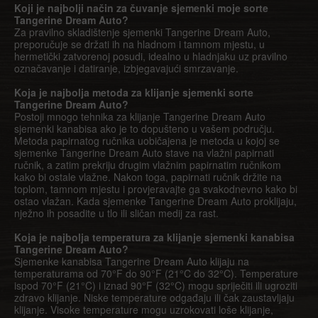
Koji je najbolji način za čuvanje sjemenki moje sorte
Tangerine Dream Auto?
Za pravilno skladištenje sjemenki Tangerine Dream Auto,
preporučuje se držati ih na hladnom i tamnom mjestu, u
hermetički zatvorenoj posudi, idealno u hladnjaku uz pravilno
označavanje i datiranje, izbjegavajući smrzavanje.
Koja je najbolja metoda za klijanje sjemenki sorte
Tangerine Dream Auto?
Postoji mnogo tehnika za klijanje Tangerine Dream Auto
sjemenki kanabisa ako je to dopušteno u vašem području.
Metoda papirnatog ručnika uobičajena je metoda u kojoj se
sjemenke Tangerine Dream Auto stave na vlažni papirnati
ručnik, a zatim prekriju drugim vlažnim papirnatim ručnikom
kako bi ostale vlažne. Nakon toga, papirnati ručnik držite na
toplom, tamnom mjestu i provjeravajte ga svakodnevno kako bi
ostao vlažan. Kada sjemenke Tangerine Dream Auto proklijaju,
nježno ih posadite u tlo ili sličan medij za rast.
Koja je najbolja temperatura za klijanje sjemenki kanabisa
Tangerine Dream Auto?
Sjemenke kanabisa Tangerine Dream Auto klijaju na
temperaturama od 70°F do 90°F (21°C do 32°C). Temperature
ispod 70°F (21°C) i iznad 90°F (32°C) mogu spriječiti ili ugroziti
zdravo klijanje. Niske temperature odgađaju ili čak zaustavljaju
klijanje. Visoke temperature mogu uzrokovati loše klijanje,