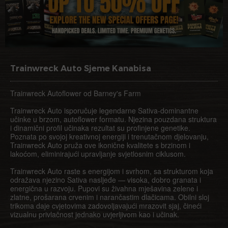
Trainwreck Auto Sjeme Kanabisa
Trainwreck Autoflower od Barney's Farm
Trainwreck Auto isporučuje legendarne Sativa-dominantne
učinke u brzom, autoflower formatu. Njezina pouzdana struktura
i dinamični profil učinaka rezultat su profinjene genetike.
Poznata po svojoj kreativnoj energiji i trenutačnom djelovanju,
Trainwreck Auto pruža ove ikonične kvalitete s brzinom i
lakoćom, eliminirajući upravljanje svjetlosnim ciklusom.
Trainwreck Auto raste s energijom i svrhom, sa strukturom koja
odražava njezino Sativa nasljeđe — visoka, dobro granata i
energična u razvoju. Pupovi su živahna mješavina zelene i
zlatne, prošarana crvenim i narančastim dlačicama. Obilni sloj
trikoma daje cvjetovima zadovoljavajući mrazovit sjaj, čineći
vizualnu privlačnost jednako uvjerljivom kao i učinak.