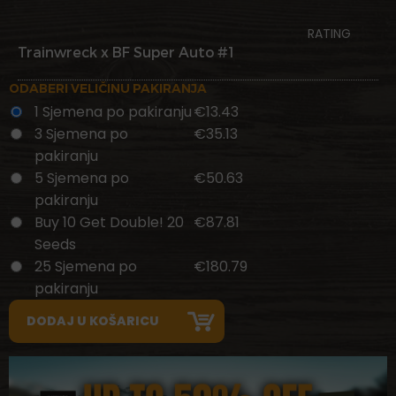
RATING
Trainwreck x BF Super Auto #1
ODABERI VELIČINU PAKIRANJA
1 Sjemena po pakiranju
€13.43
3 Sjemena po
€35.13
pakiranju
5 Sjemena po
€50.63
pakiranju
Buy 10 Get Double! 20
€87.81
Seeds
25 Sjemena po
€180.79
pakiranju