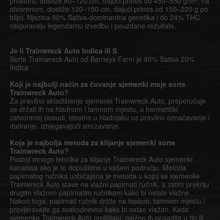
prostoru, dostiže 80–120 cm, dajući prinos od 450–550 g/m²; na
otvorenom, dostiže 120–150 cm, dajući prinos od 150–220 g po
biljci. Njezina 80% Sativa-dominantna genetika i do 24% THC
osiguravaju legendarnu izvedbu i pouzdane rezultate.
Je li Trainwreck Auto Indica ili S
Sorte Trainwreck Auto od Barneys Farm je 80% Sativa 20%
Indica
Koji je najbolji način za čuvanje sjemenki moje sorte
Trainwreck Auto?
Za pravilno skladištenje sjemenki Trainwreck Auto, preporučuje
se držati ih na hladnom i tamnom mjestu, u hermetički
zatvorenoj posudi, idealno u hladnjaku uz pravilno označavanje i
datiranje, izbjegavajući smrzavanje.
Koja je najbolja metoda za klijanje sjemenki sorte
Trainwreck Auto?
Postoji mnogo tehnika za klijanje Trainwreck Auto sjemenki
kanabisa ako je to dopušteno u vašem području. Metoda
papirnatog ručnika uobičajena je metoda u kojoj se sjemenke
Trainwreck Auto stave na vlažni papirnati ručnik, a zatim prekriju
drugim vlažnim papirnatim ručnikom kako bi ostale vlažne.
Nakon toga, papirnati ručnik držite na toplom, tamnom mjestu i
provjeravajte ga svakodnevno kako bi ostao vlažan. Kada
sjemenke Trainwreck Auto proklijaju, nježno ih posadite u tlo ili