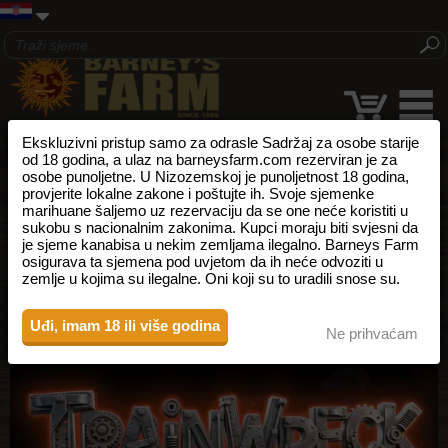
Ekskluzivni pristup samo za odrasle Sadržaj za osobe starije
od 18 godina, a ulaz na barneysfarm.com rezerviran je za
osobe punoljetne. U Nizozemskoj je punoljetnost 18 godina,
provjerite lokalne zakone i poštujte ih. Svoje sjemenke
marihuane šaljemo uz rezervaciju da se one neće koristiti u
sukobu s nacionalnim zakonima. Kupci moraju biti svjesni da
je sjeme kanabisa u nekim zemljama ilegalno. Barneys Farm
osigurava ta sjemena pod uvjetom da ih neće odvoziti u
zemlje u kojima su ilegalne. Oni koji su to uradili snose su.
Uđi, imam 18 ili više godina
Ne prihvaćam