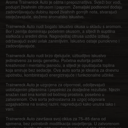
Aroma Trainwreck Auto je oštria i prepoznatljiva. Svježi bor vodi,
poduprt živahnim citrusom i paprom. Zemaljski podtonovi dodaju
zadovoljavajuću dubinu ispod živahnih gornjih nota, stvarajući
osvježavajuće, složeno aromatsko iskustvo.
Trainwreck Auto nudi bogato iskustvo okusa u skladu s aromom.
Bor i zemlja dominiraju početnim okusom, a slijedi ih suptilna
slatkoća u sredini dima. Nagovještaj citrusa uzdiže izdisaj,
održavajući svaki uvlak zanimljivim. Iskustvo ostaje punokrvno i
zadovoljavajuće.
Trainwreck Auto nudi brzo djelujuće, uzbudljivo iskustvo
jedinstveno za svoju genetiku. Početna euforija potiče
kreativnost i mentalnu jasnoću, a slijedi je opuštajuća toplina
koja smiruje bez sedacije. Ova auto sorta je idealna za dnevnu
upotrebu, kombinirajući energizirajuće i funkcionalne učinke.
Trainwreck Auto je uzgojena za otpornost, odolijevajući
uobičajenim plijesnima i pepelnici za dosljedne rezultate. Njezin
snažan rast ima koristi od bočnog prostora, posebno u
zatvorenom. Ova sorta jednostavna za uzgoj odgovara
uzgajivačima na svakoj razini, napredujući kako unutra tako i
vani.
Trainwreck Auto završava svoj ciklus za 75–85 dana od
sjemena, bez potrebnih modifikacija osvjetljenja. U zatvorenom