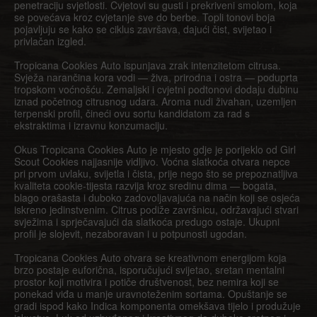
penetraciju svjetlosti. Cvjetovi su gusti i prekriveni smolom, koja
se povećava kroz cvjetanje sve do berbe. Topli tonovi boja
pojavljuju se kako se ciklus završava, dajući čist, svijetao i
privlačan izgled.
Tropicana Cookies Auto ispunjava zrak intenzitetom citrusa.
Svježa narančina kora vodi — živa, prirodna i ostra — poduprta
tropskom voćnošću. Zemaljski i cvjetni podtonovi dodaju dubinu
iznad početnog citrusnog udara. Aroma nudi živahan, uzemljen
terpenski profil, čineći ovu sortu kandidatom za rad s
ekstraktima i izravnu konzumaciju.
Okus Tropicana Cookies Auto je mjesto gdje je porijeklo od Girl
Scout Cookies najjasnije vidljivo. Voćna slatkoća otvara nepce
pri prvom uvlaku, svijetla i čista, prije nego što se prepoznatljiva
kvaliteta cookie-tijesta razvija kroz sredinu dima — bogata,
blago orašasta i duboko zadovoljavajuća na način koji se osjeća
iskreno jedinstvenim. Citrus podiže završnicu, održavajući stvari
svježima i sprječavajući da slatkoća predugo ostaje. Ukupni
profil je slojevit, nezaboravan i u potpunosti ugodan.
Tropicana Cookies Auto otvara se kreativnom energijom koja
brzo postaje euforična, isporučujući svijetao, sretan mentalni
prostor koji motivira i potiče društvenost, bez nemira koji se
ponekad viđa u manje uravnoteženim sortama. Opuštanje se
gradi ispod kako Indica komponenta omekšava tijelo i produžuje