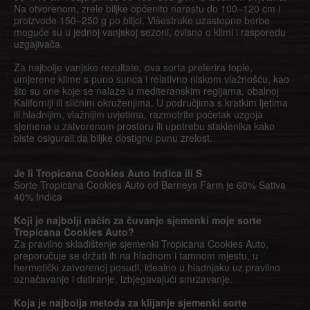
Na otvorenom, zrele biljke općenito narastu do 100–120 cm i
proizvode 150–250 g po biljci. Višestruke uzastopne berbe
moguće su u jednoj vanjskoj sezoni, ovisno o klimi i rasporedu
uzgajivača.
Za najbolje vanjske rezultate, ova sorta preferira tople,
umjerene klime s puno sunca i relativno niskom vlažnošću, kao
što su one koje se nalaze u mediteranskim regijama, obalnoj
Kaliforniji ili sličnim okruženjima. U područjima s kratkim ljetima
ili hladnijim, vlažnijim uvjetima, razmotrite početak uzgoja
sjemena u zatvorenom prostoru ili upotrebu staklenika kako
biste osigurali da biljke dostignu punu zrelost.
Je li Tropicana Cookies Auto Indica ili S
Sorte Tropicana Cookies Auto od Barneys Farm je 60% Sativa
40% Indica
Koji je najbolji način za čuvanje sjemenki moje sorte
Tropicana Cookies Auto?
Za pravilno skladištenje sjemenki Tropicana Cookies Auto,
preporučuje se držati ih na hladnom i tamnom mjestu, u
hermetički zatvorenoj posudi, idealno u hladnjaku uz pravilno
označavanje i datiranje, izbjegavajući smrzavanje.
Koja je najbolja metoda za klijanje sjemenki sorte