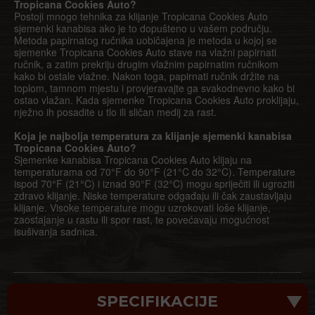
Tropicana Cookies Auto?
Postoji mnogo tehnika za klijanje Tropicana Cookies Auto
sjemenki kanabisa ako je to dopušteno u vašem području.
Metoda papirnatog ručnika uobičajena je metoda u kojoj se
sjemenke Tropicana Cookies Auto stave na vlažni papirnati
ručnik, a zatim prekriju drugim vlažnim papirnatim ručnikom
kako bi ostale vlažne. Nakon toga, papirnati ručnik držite na
toplom, tamnom mjestu i provjeravajte ga svakodnevno kako bi
ostao vlažan. Kada sjemenke Tropicana Cookies Auto proklijaju,
nježno ih posadite u tlo ili sličan medij za rast.
Koja je najbolja temperatura za klijanje sjemenki kanabisa
Tropicana Cookies Auto?
Sjemenke kanabisa Tropicana Cookies Auto klijaju na
temperaturama od 70°F do 90°F (21°C do 32°C). Temperature
ispod 70°F (21°C) i iznad 90°F (32°C) mogu spriječiti ili ugroziti
zdravo klijanje. Niske temperature odgađaju ili čak zaustavljaju
klijanje. Visoke temperature mogu uzrokovati loše klijanje,
zaostajanje u rastu ili spor rast, te povećavaju mogućnost
isušivanja sadnica.
SPECIFIKACIJE