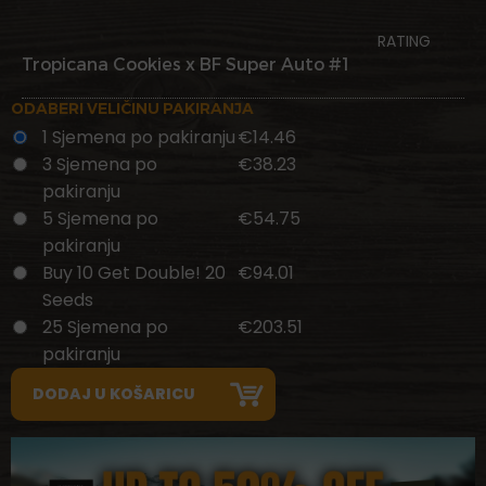
RATING
Tropicana Cookies x BF Super Auto #1
ODABERI VELIČINU PAKIRANJA
1 Sjemena po pakiranju
€14.46
3 Sjemena po
€38.23
pakiranju
5 Sjemena po
€54.75
pakiranju
Buy 10 Get Double! 20
€94.01
Seeds
25 Sjemena po
€203.51
pakiranju