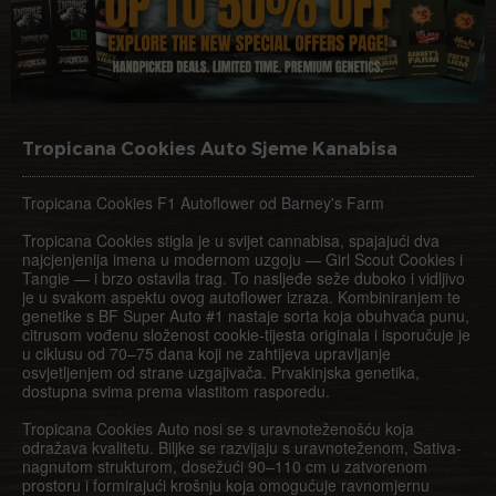
Tropicana Cookies Auto Sjeme Kanabisa
Tropicana Cookies F1 Autoflower od Barney's Farm
Tropicana Cookies stigla je u svijet cannabisa, spajajući dva
najcjenjenija imena u modernom uzgoju — Girl Scout Cookies i
Tangie — i brzo ostavila trag. To nasljeđe seže duboko i vidljivo
je u svakom aspektu ovog autoflower izraza. Kombiniranjem te
genetike s BF Super Auto #1 nastaje sorta koja obuhvaća punu,
citrusom vođenu složenost cookie-tijesta originala i isporučuje je
u ciklusu od 70–75 dana koji ne zahtijeva upravljanje
osvjetljenjem od strane uzgajivača. Prvakinjska genetika,
dostupna svima prema vlastitom rasporedu.
Tropicana Cookies Auto nosi se s uravnoteženošću koja
odražava kvalitetu. Biljke se razvijaju s uravnoteženom, Sativa-
nagnutom strukturom, dosežući 90–110 cm u zatvorenom
prostoru i formirajući krošnju koja omogućuje ravnomjernu