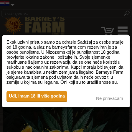
Ekskluzivni pristup samo za odrasle Sadržaj za osobe starije
od 18 godina, a ulaz na barneysfarm.com rezerviran je za
osobe punoljetne. U Nizozemskoj je punoljetnost 18 godina,
provjerite lokalne zakone i poštujte ih. Svoje sjemenke
marihuane šaljemo uz rezervaciju da se one neće koristiti u
sukobu s nacionalnim zakonima. Kupci moraju biti svjesni da
je sjeme kanabisa u nekim zemljama ilegalno. Barneys Farm
osigurava ta sjemena pod uvjetom da ih neće odvoziti u
zemlje u kojima su ilegalne. Oni koji su to uradili snose su.
Uđi, imam 18 ili više godina
Ne prihvaćam