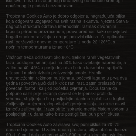
iskustvo. Luk od uzbuđenog i kreativnog do duboko sretnog i
opuštenog je gladak i nezaboravan.
Tropicana Cookies Auto je dobro odgojena, nagrađujuća biljka
koja odgovara uzgajivačima svih razina iskustva. Njezina Sativa-
nagnuta struktura održava internodalni razmak otvorenim i
krošnju prirodno prozračenom, prava prednost kako se cvjetovi
bogati smolom razvijaju u drugoj polovici ciklusa. Za optimalan
rast, održavajte dnevne temperature između 22 i 26°C, s
noćnim temperaturama iznad 18°C.
Vlažnost treba održavati oko 60% tijekom ranih vegetativnih
faza, postupno smanjujući na 50% kako cvjetanje napreduje, a
zatim na 40–45% u posljednja dva tjedna kako bi se spriječila
plijesan i maksimizirala proizvodnja smole. Hranite
uravnoteženim režimom nutrijenata, počevši lagano u prva dva
tjedna i povećavajući dušik kroz rani rast, zatim prelazeći na
povećani fosfor i kalij od početka cvjetanja. Dopuštanje da
potpuno sazri prije rezanja dovest će terpenski profil do
vrhunca; strpljenje u tim posljednjim danima isplati se u teglici.
Zalijevajte umjereno, dopuštajući gornjem sloju tla da se osuši
između zalijevanja, i razmotrite ispiranje medija čistom vodom u
posljednjih 10 dana kako biste postigli čist, pun profil okusa.
Tropicana Cookies Auto završava svoj puni ciklus za 70–75
dana od sjemena. U zatvorenom prostoru, biljke obično dosežu
90–110 cm i daju prinos od 400–500 g/m² u idealnim uvjetima.