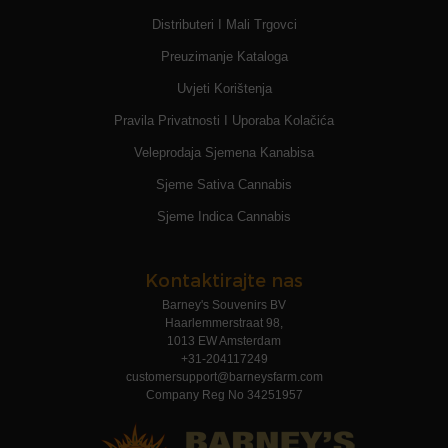
Distributeri I Mali Trgovci
Preuzimanje Kataloga
Uvjeti Korištenja
Pravila Privatnosti I Uporaba Kolačića
Veleprodaja Sjemena Kanabisa
Sjeme Sativa Cannabis
Sjeme Indica Cannabis
Kontaktirajte nas
Barney's Souvenirs BV
Haarlemmerstraat 98,
1013 EW Amsterdam
+31-204117249
customersupport@barneysfarm.com
Company Reg No 34251957